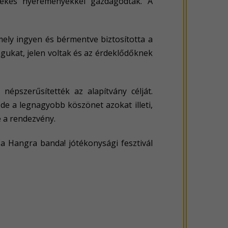
tékes nyereményekkel gazdagodtak. A
ely ingyen és bérmentve biztosította a
agukat, jelen voltak és az érdeklődőknek
népszerűsítették az alapítvány célját.
e a legnagyobb köszönet azokat illeti,
e a rendezvény.
a Hangra banda! jótékonysági fesztivál