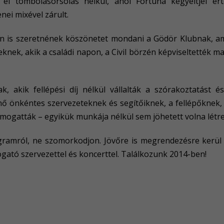
el tombolasorsolás nélkül, ahol Fortuna kegyeltjei ér
nei mixével zárult.
on is szeretnének köszönetet mondani a Gödör Klubnak, am
knek, akik a családi napon, a Civil börzén képviseltették m
 akik fellépési díj nélkül vállalták a szórakoztatást és 
önkéntes szervezeteknek és segítőiknek, a fellépőknek, d
támogatták – egyikük munkája nélkül sem jöhetett volna létr
gramról, ne szomorkodjon. Jövőre is megrendezésre kerül 
ató szervezettel és koncerttel. Találkozunk 2014-ben!