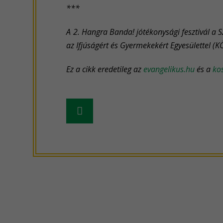
***
A 2. Hangra Banda! jótékonysági fesztivál a 
az Ifjúságért és Gyermekekért Egyesülettel (
Ez a cikk eredetileg az
evangelikus.hu
és a
kos
Frissebb
hír