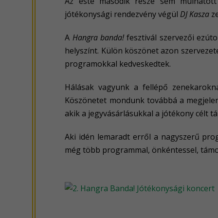
Az este második része sem múlhatott 
jótékonysági rendezvény végül
DJ Kasza
ze
A
Hangra banda!
fesztivál szervezői ezút
helyszínt. Külön köszönet azon szervezete
programokkal kedveskedtek.
Hálásak vagyunk a fellépő zenekaroknak,
Köszönetet mondunk továbbá a megjelenő 
akik a jegyvásárlásukkal a jótékony célt 
Aki idén lemaradt erről a nagyszerű pro
még több programmal, önkéntessel, támog