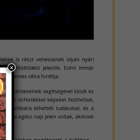
mekek is részt vehessenek olyan nyári
×
t, feltöltődést jelentik. Ezért immár
eme nemes célra fordítja.
ány
önkénteseinek segítségével kicsik és
letve vízfestékkel képeket festhettek,
ytak, próbára tehették tudásukat, és a
esei is egész nap jelen voltak, akiknek