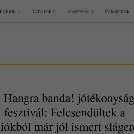
Rólunk
Táborok
Képzések
Pályázatok
. Hangra banda! jótékonyság
fesztivál: Felcsendültek a
iókból már jól ismert sláge