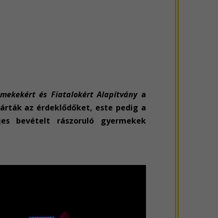
rmekekért és Fiatalokért Alapítvány
a
árták az érdeklődőket, este pedig a
jes bevételt rászoruló gyermekek