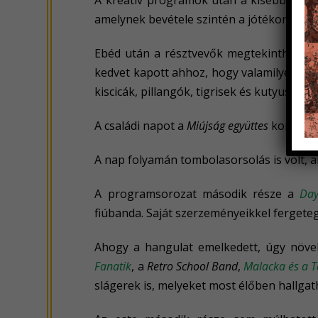
A kreatív programok után a kisebbek a
amelynek bevétele szintén a jótékony célt 
Ebéd után a résztvevők megtekinthetté
kedvet kapott ahhoz, hogy valamilyen álla
kiscicák, pillangók, tigrisek és kutyusok 
A családi napot a
Miújság együttes
koncertje
A nap folyamán tombolasorsolás is volt, 
A programsorozat második része a
Day
fiúbanda. Saját szerzeményeikkel fergete
Ahogy a hangulat emelkedett, úgy növek
Fanatik
, a
Retro School Band
,
Malacka és a T
slágerek is, melyeket most élőben hallga