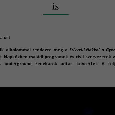
is
sanett
odik alkalommal rendezte meg a
Szívvel-Lélekkel a Gye
t. Napközben családi programok és civil szervezetek v
és underground zenekarok adtak koncertet. A tel