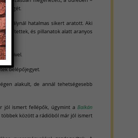
y mulatozásban megéhezett, a büfében –
a éhségét.
sztálynál hatalmas sikert aratott. Aki
 segítettek, és pillanatok alatt aranyos
verseivel.
tek belépőjegyet.
régen alakult, de annál tehetségesebb
 jól ismert fellépők, úgymint a
Balkán
k többek között a rádióból már jól ismert