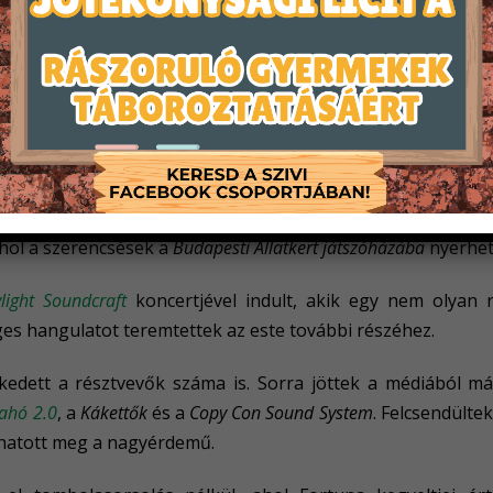
Hahó együttes
vidám dalaira táncolhattak, aki pedig a nag
szolgálta – igazi házi készítésű süteményekkel csillapíthatt
k az
Eszterlánc Gyermekcsoport
bábelőadását, ami minden koro
t bőrébe bújjon, annak az előadás után az arcfestő asztalnál
szaladgáltak mindenütt.
 zárta József Attila és kortárs magyar költők megzenésített 
ahol a szerencsések a
Budapesti Állatkert játszóházába
nyerhet
light Soundcraft
koncertjével indult, akik egy nem olyan 
ges hangulatot teremtettek az este további részéhez.
edett a résztvevők száma is. Sorra jöttek a médiából már
ahó 2.0
, a
Kákettők
és a
Copy Con Sound System
. Felcsendülte
thatott meg a nagyérdemű.