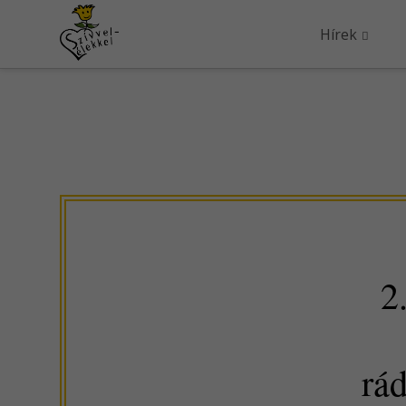
Hírek
2
rád