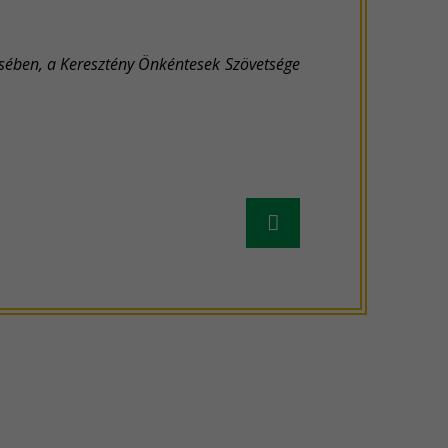
zésében, a Keresztény Önkéntesek Szövetsége
Régebbi
hír