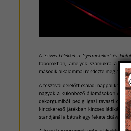
A
Szívvel-Lélekkel a Gyermekekért és Fiatal
táborokban, amelyek számukra a minden
második alkalommal rendezte meg a Hangra
A fesztivál délelőtt családi nappal kezdődö
nagyok a különböző állomásokon csodaszé
dekorgumiból pedig igazi tavaszi dekorá
kincskereső játékban kincses ládikára é
standjánál a bátrak egy fekete cicával és