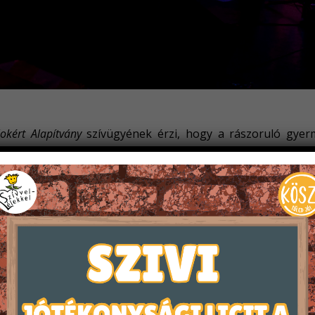
okért Alapítvány
szívügyének érzi, hogy a rászoruló gyer
napok szürkeségéből való kiszakadást, közösségi élmény
 banda! jótékonysági fesztivált, amelynek teljes bevételét 
tt. Itt a
KÖSZI Egyesület
és a
Gyermekvilág-Ágyszínház Alapítv
p fakanálbábokat vagy gyöngyből ékszert készíthettek, il
ciók születtek. Akik a nagy munkában kicsit pihenni vág
s pontokra vadászhattak. A
REX Kutyaotthon Alapítvány
önként
 egy roppant kedves kutyussal barátkozhattak.