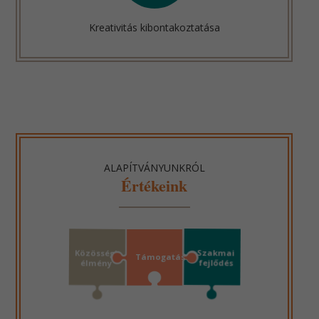
Kreativitás kibontakoztatása
ALAPÍTVÁNYUNKRÓL
Értékeink
Szakmai
Közösségi
Támogatás
fejlődés
élmény