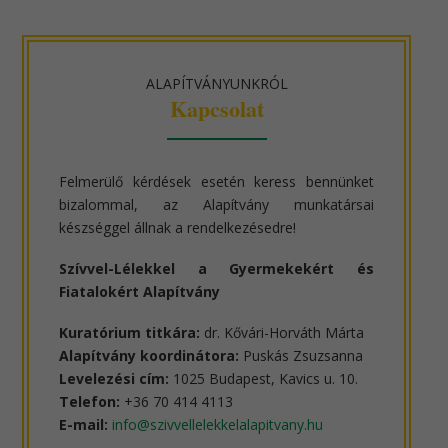
ALAPÍTVÁNYUNKRÓL
Kapcsolat
Felmerülő kérdések esetén keress bennünket
bizalommal, az Alapítvány munkatársai
készséggel állnak a rendelkezésedre!
Szívvel-Lélekkel a Gyermekekért és
Fiatalokért Alapítvány
Kuratórium titkára:
dr. Kővári-Horváth Márta
Alapítvány koordinátora:
Puskás Zsuzsanna
Levelezési cím:
1025 Budapest, Kavics u. 10.
Telefon:
+36 70 414 4113
E-mail:
info@szivvellelekkelalapitvany.hu