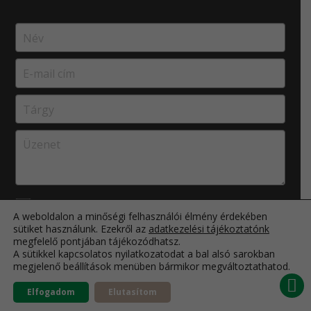
Elolvastam, és elfogadom az
Adatkezelési
A weboldalon a minőségi felhasználói élmény érdekében
sütiket használunk. Ezekről az
adatkezelési tájékoztatónk
tájékoztatóban
leírtakat.
megfelelő pontjában tájékozódhatsz.
A sütikkel kapcsolatos nyilatkozatodat a bal alsó sarokban
megjelenő beállítások menüben bármikor megváltoztathatod.
Elfogadom
Elutasítom