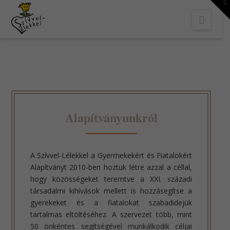
To
th
Navi
W
Alapítványunkról
A Szívvel-Lélekkel a Gyermekekért és Fiatalokért
Alapítványt 2010-ben hoztuk létre azzal a céllal,
hogy közösségeket teremtve a XXI. századi
társadalmi kihívások mellett is hozzásegítse a
gyerekeket és a fiatalokat szabadidejük
tartalmas eltöltéséhez. A szervezet több, mint
50 önkéntes segítségével munkálkodik céljai