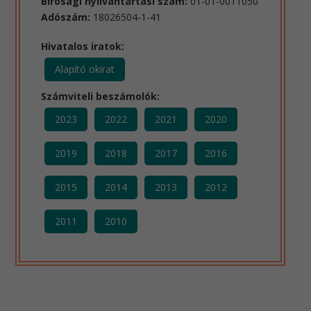
Bírósági nyilvántartási szám:
01-01-0011050
Adószám:
18026504-1-41
Hivatalos iratok:
Alapító okirat
Számviteli beszámolók:
2023
2022
2021
2020
2019
2018
2017
2016
2015
2014
2013
2012
2011
2010