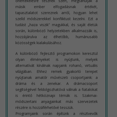
önértékelésre tesznek szert, megtanulják a
másik ember elfogadásnak értékét,
tapasztalatot szereznek arról, hogyan lehet
szelíd módszerekkel konfliktust kezelni. Ezt a
tudást „haza viszik” magukkal, és saját életük
során, különböző helyzetekben alkalmazzák is,
hozzájárulva az élhetőbb, humánusabb
közösségek kialakulásához.
A különböző fejlesztő programokon keresztül
olyan élményeket is nyújtunk, melyek
alternatívát kínálnak napjaink rohanó, virtuális
világában. Ehhez remek gyakorló terepet
nyújtanak amatőr művészeti csoportjaink: a
dráma és a zenekar. A drámacsoport
segítségével feldolgozhatóvá válnak a fiatalokat
is érintő hétköznapi témák is. Szakmai-
módszertani anyagainkat más szervezetek
részére is hozzáférhetővé tesszük.
Programjaink során építünk a résztvevők