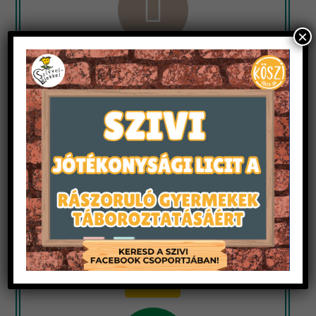
×
Önkéntesek
felkészítése és
továbbképzése
Tovább
Ifjúságivezető-képző
táborok
szervezése
Tovább