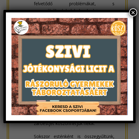
felvetődő problémákat, s
megpróbáltunk belehelyezkedni egy-egy
×
megoldandó szituációba.
A másodévesek már sok, önállóan
végzendő feladatot is kaptak.
Megfigyelték az egyes programokat,
kupaktanácsokat, a napi témák kreatív
feldolgozását, illetve az ő feladatuk volt
a péntek esti táncos, játékos záróbuli,
vagyis a „Vándorbankett” kidolgozása,
előkészítése és lebonyolítása, s ebben
az elsőéves fiatalok segítségére is
számíthattak. A játékterembe
szórakoztató játékokat, a pincébe pedig
zenét válogattak, s úgy gondolom, az
utóbbi évek legjobb hangulatú
záróestjét köszönhetjük nekik.
Sokszor esténként is összegyűltünk,