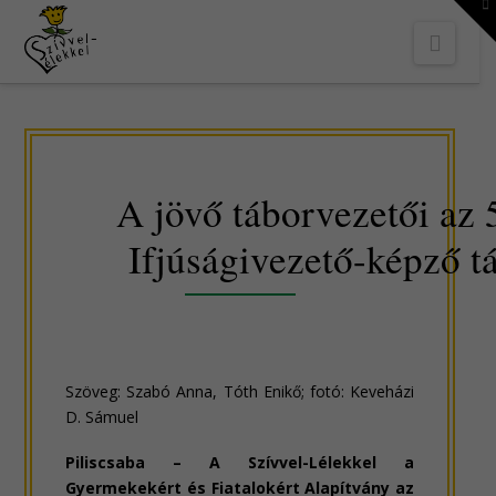
To
th
Navi
W
A jövő táborvezetői az 
Ifjúságivezető-képző t
Szöveg: Szabó Anna, Tóth Enikő; fotó: Keveházi
D. Sámuel
Piliscsaba – A Szívvel-Lélekkel a
Gyermekekért és Fiatalokért Alapítvány az