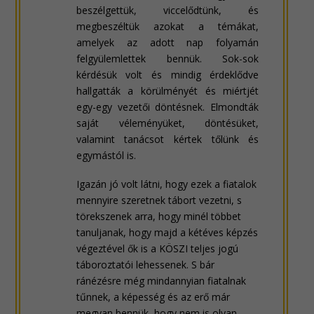
beszélgettük, viccelődtünk, és
megbeszéltük azokat a témákat,
amelyek az adott nap folyamán
felgyülemlettek bennük. Sok-sok
kérdésük volt és mindig érdeklődve
hallgatták a körülményét és miértjét
egy-egy vezetői döntésnek. Elmondták
saját véleményüket, döntésüket,
valamint tanácsot kértek tőlünk és
egymástól is.
Igazán jó volt látni, hogy ezek a fiatalok
mennyire szeretnek tábort vezetni, s
törekszenek arra, hogy minél többet
tanuljanak, hogy majd a kétéves képzés
végeztével ők is a KÖSZI teljes jogú
táboroztatói lehessenek. S bár
ránézésre még mindannyian fiatalnak
tűnnek, a képesség és az erő már
megvan bennük, hogy nem is olyan