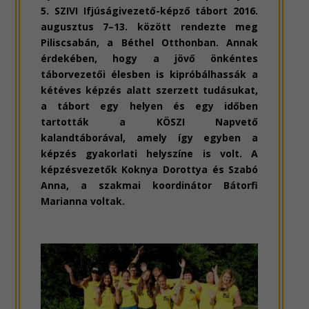
5. SZIVI Ifjúságivezető-képző tábort 2016.
augusztus 7–13. között rendezte meg
Piliscsabán, a Béthel Otthonban. Annak
érdekében, hogy a jövő önkéntes
táborvezetői élesben is kipróbálhassák a
kétéves képzés alatt szerzett tudásukat,
a tábort egy helyen és egy időben
tartották a KÖSZI Napvető
kalandtáborával, amely így egyben a
képzés gyakorlati helyszíne is volt. A
képzésvezetők Koknya Dorottya és Szabó
Anna, a szakmai koordinátor Bátorfi
Marianna voltak.