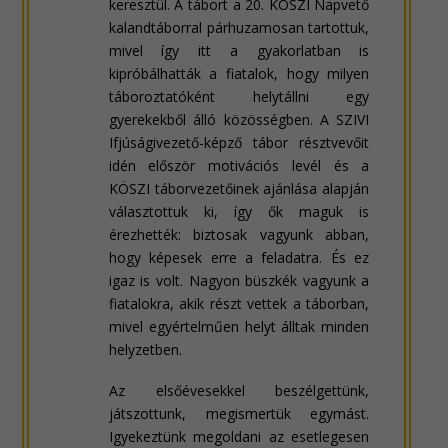
keresztül. A tábort a 20. KÖSZI Napvető
kalandtáborral párhuzamosan tartottuk,
mivel így itt a gyakorlatban is
kipróbálhatták a fiatalok, hogy milyen
táboroztatóként helytállni egy
gyerekekből álló közösségben. A SZIVI
Ifjúságivezető-képző tábor résztvevőit
idén először motivációs levél és a
KÖSZI táborvezetőinek ajánlása alapján
választottuk ki, így ők maguk is
érezhették: biztosak vagyunk abban,
hogy képesek erre a feladatra. És ez
igaz is volt. Nagyon büszkék vagyunk a
fiatalokra, akik részt vettek a táborban,
mivel egyértelműen helyt álltak minden
helyzetben.
Az elsőévesekkel beszélgettünk,
játszottunk, megismertük egymást.
Igyekeztünk megoldani az esetlegesen