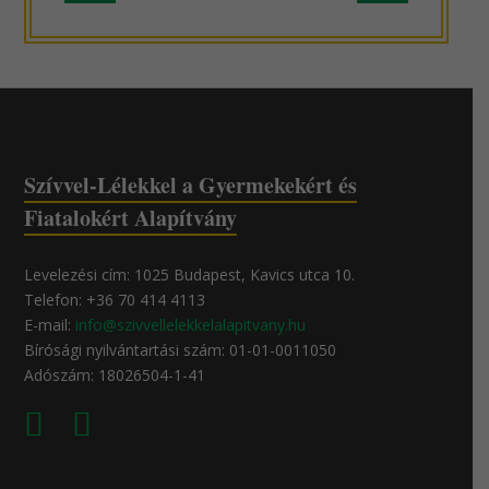
hír
hír
Szívvel-Lélekkel a Gyermekekért és
Fiatalokért Alapítvány
Levelezési cím: 1025 Budapest, Kavics utca 10.
Telefon: +36 70 414 4113
E-mail:
info@szivvellelekkelalapitvany.hu
Bírósági nyilvántartási szám: 01-01-0011050
Adószám: 18026504-1-41