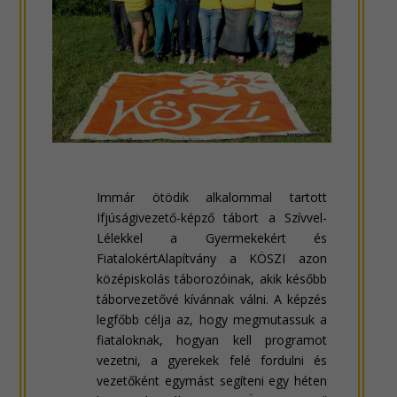
Immár ötödik alkalommal tartott
Ifjúságivezető-képző tábort a Szívvel-
Lélekkel a Gyermekekért és
FiatalokértAlapítvány a KÖSZI azon
középiskolás táborozóinak, akik később
táborvezetővé kívánnak válni. A képzés
legfőbb célja az, hogy megmutassuk a
fiataloknak, hogyan kell programot
vezetni, a gyerekek felé fordulni és
vezetőként egymást segíteni egy héten