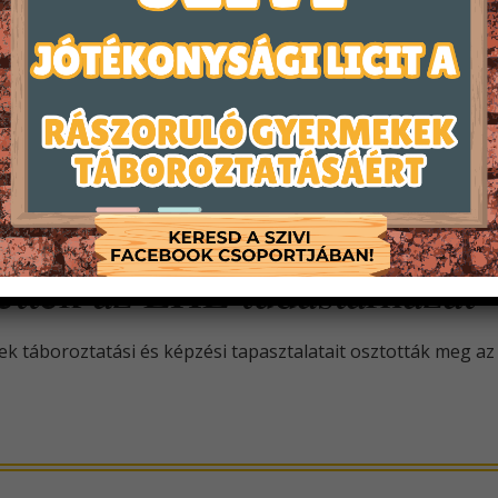
 A SZIVI elméleti és a KÖSZ
hették az EHE tudástárházát
vek táboroztatási és képzési tapasztalatait osztották meg az