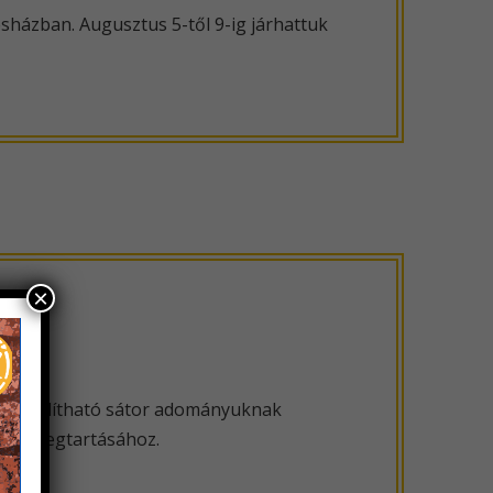
sházban. Augusztus 5-től 9-ig járhattuk
×
n felállítható sátor adományuknak
eink megtartásához.