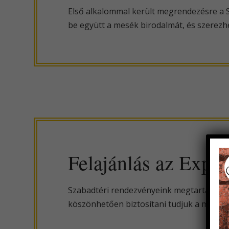
Első alkalommal került megrendezésre a S
be együtt a mesék birodalmát, és szerezh
Felajánlás az Expo
Szabadtéri rendezvényeink megtartásához
köszönhetően biztosítani tudjuk a megfel