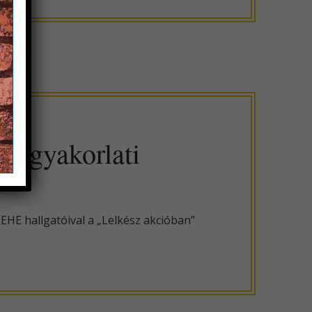
I gyakorlati
 EHE hallgatóival a „Lelkész akcióban”