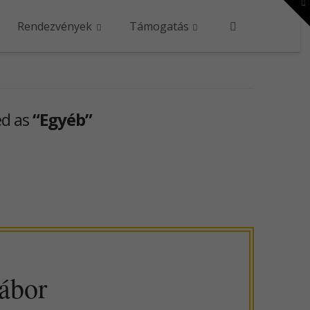
To
th
W
Rendezvények
Támogatás
ed as
“Egyéb”
tábor