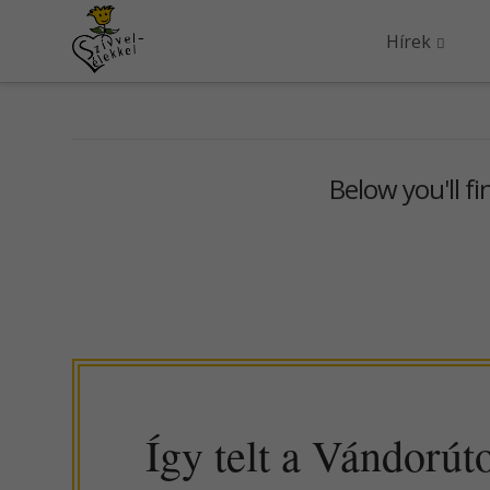
Hírek
Below you'll fi
Így telt a Vándorú