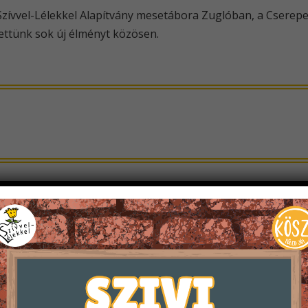
zívvel-Lélekkel Alapítvány mesetábora Zuglóban, a Cserepe
ettünk sok új élményt közösen.
dom Kft-től
 nagyszerű felajánlást kaptunk az Expodom Kft-től: gyorsa
elő infrastruktúrát a külső helyszínekre tervezett esemény