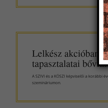
Lelkész akcióban –
tapasztalatai bővít
A SZIVI és a KÖSZI képviselői a korábbi é
szemináriumon.