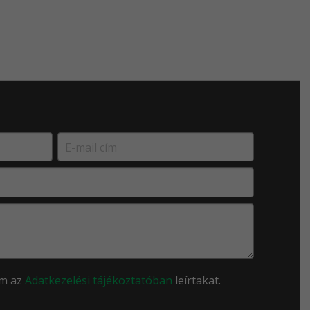
om az
Adatkezelési tájékoztatóban
leírtakat.