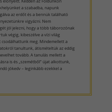
s előnyeitt. Kedden az Földünkön
zékhelyünket a szabadba, napunk
gálva az erdőt és a bennük található
örnyezetünkre vigyázni. Nem
gét jól jelezni, hogy a több táborozónak
uk végig, kibeszélve a vízi világ
et csodálhattunk meg. Mindemellett a
tokról tanultunk, átismételtük az eddig
evelhet tovább. A tanulás mellett a
ásra is és „szemétből” újat alkottunk,
landó jókedv – leginkább ezekkel a