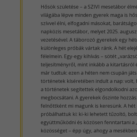
Hősök születése – a SZIVI mesetábor élmé
világába lépve minden gyerek maga is hőss
szívvel élni, elfogadni másokat, barátságo
napközis mesetábor, melyet 2025. auguszt
vezetésével. A táborozó gyerekek egy hét
különleges próbák vártak ránk. A hét el
félelmein. Egy-egy kihívás – sötét „varázs
teljesítményről, mint inkább a kitartásró
már tudtuk: ezen a héten nem csupán já
történetek kíséretében indult a nap: volt
a történetek segítettek elgondolkodni az
megbocsátani. A gyerekek őszinte hozzás
felnőttként mi magunk is keresünk. A hét 
próbálhattuk ki: ki-ki lehetett tűzoltó, bo
együttműködni és közösen fenntartani a „
közösséget – épp úgy, ahogy a mesékben 