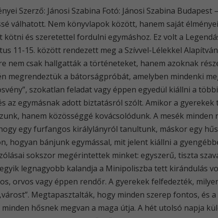
nyei Szerző: Jánosi Szabina Fotó: Jánosi Szabina Budapest –
é válhatott. Nem könyvlapok között, hanem saját élményein 
t kötni és szeretettel fordulni egymáshoz. Ez volt a Legendás
us 11-15. között rendezett meg a Szívvel-Lélekkel Alapítvá
re nem csak hallgatták a történeteket, hanem azoknak része
ején megrendeztük a bátorságpróbát, amelyben mindenki meg
ösvény”, szokatlan feladat vagy éppen egyedül kiállni a többi
l és az egymásnak adott biztatásról szólt. Amikor a gyerekek
tszunk, hanem közösséggé kovácsolódunk. A mesék minden n
, hogy egy furfangos királylányról tanultunk, máskor egy hűs
on, hogyan bánjunk egymással, mit jelent kiállni a gyengéb
zólásai sokszor megérintettek minket: egyszerű, tiszta sz
egyik legnagyobb kalandja a Minipoliszba tett kirándulás vo
ltos, orvos vagy éppen rendőr. A gyerekek felfedezték, milyen
várost”. Megtapasztalták, hogy minden szerep fontos, és a 
minden hősnek megvan a maga útja. A hét utolsó napja kül