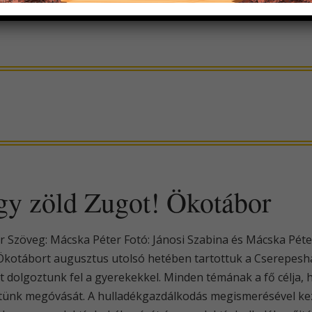
 egy zöld Zugot! Ökotábor
or Szöveg: Mácska Péter Fotó: Jánosi Szabina és Mácska Péter
t! Ökotábort augusztus utolsó hetében tartottuk a Cserepe
 dolgoztunk fel a gyerekekkel. Minden témának a fő célja,
ünk megóvását. A hulladékgazdálkodás megismerésével kezdt