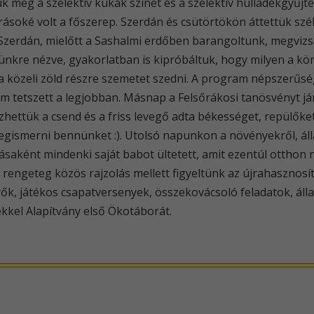
 meg a szelektív kukák színét és a szelektív hulladékgyűjté
orrásoké volt a főszerep. Szerdán és csütörtökön áttettük s
 Szerdán, mielőtt a Sashalmi erdőben barangoltunk, megvizs
tünkre nézve, gyakorlatban is kipróbáltuk, hogy milyen a k
a közeli zöld részre szemetet szedni. A program népszerűsé
am tetszett a legjobban. Másnap a Felsőrákosi tanösvényt járt
zhettük a csend és a friss levegő adta békességet, repülők
egismerni bennünket :). Utolsó napunkon a növényekről, álla
saként mindenki saját babot ültetett, amit ezentúl otthon n
 rengeteg közös rajzolás mellett figyeltünk az újrahasznosít
törők, játékos csapatversenyek, összekovácsoló feladatok, ál
ekkel Alapítvány első Ökotáborát.