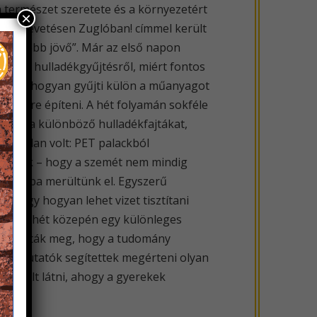
a természet szeretete és a környezetért
×
ndó – Bevetésen Zuglóban! címmel került
 „zöldebb jövő”. Már az első napon
elektív hulladékgyűjtésről, miért fontos
esélt, hogyan gyűjti külön a műanyagot
van mire építeni. A hét folyamán sokféle
merni a különböző hulladékfajtákat,
tártalan volt: PET palackból
ülettek – hogy a szemét nem mindig
világába merültünk el. Egyszerű
, vagy hogyan lehet vizet tisztítani
lást. A hét közepén egy különleges
sztalhatták meg, hogy a tudomány
s bemutatók segítettek megérteni olyan
ató volt látni, ahogy a gyerekek