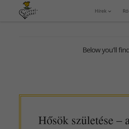
Hírek
Ró
Below you'll fin
Hősök születése – 