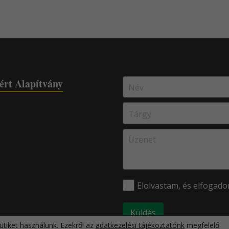
ért Alapítvány
Elolvastam, és elfogad
tiket használunk. Ezekről az
adatkezelési tájékoztatónk
megfelelő