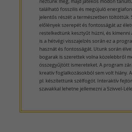
néztünk meg, majd játékos módon tanultuk
található fosszilis és megújuló energiaf
jelentős részét a természetben töltöttük.
előlények szerepét és fontosságát az éle
restelkedtünk kesztyűt húzni, és kimenni 
is a hétvégi visszajelzés során ez a progr
hasznát és fontosságát. Utunk során élve
bogarak is szerettek volna közelebbről m
összegyűjtött ismereteket. A program zárá
kreatív foglalkozásokból sem volt hiány. A
pl. készítettünk szélfogót. Interaktív fej
szavakkal lehetne jellemezni a Szívvel-Lél