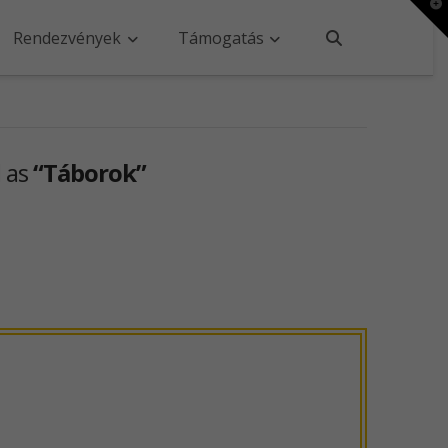
T
t
W
Rendezvények
Támogatás
d as
“Táborok”