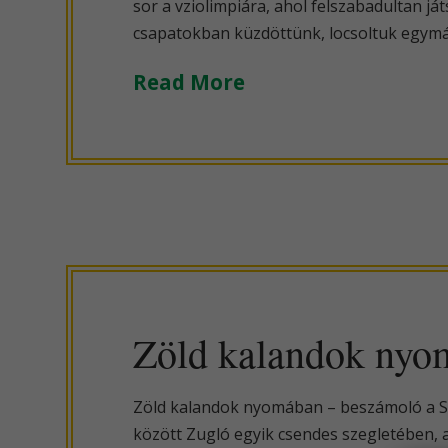
sor a vziolimpiára, ahol felszabadultan já
csapatokban küzdöttünk, locsoltuk egymá
Read More
Zöld kalandok nyo
Zöld kalandok nyomában – beszámoló a SZI
között Zugló egyik csendes szegletében, 