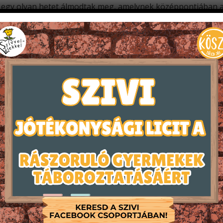
zők egy olyan hetet álmodtak meg, amelynek középpontjában 
g a Szívvel-Lélekkel Alapítvány 2. ökotábora, mely az ÖKOmma
 A táborozók azt próbálták megérteni, hogy mit is jelent a
el és ötlettel érkeztek. Beszélgettünk arról, ki mit tud a sz
y milyen élményeik vannak a természetben. Egyikük arról m
dának. Ezekből a rövid történetekből máris érezni lehetett: 
lem témáját. Volt, hogy játékos vetélkedőben kellett felis
ott anyagokból kreatív tárgyakat. A gyerekek fantáziája ha
szült. A játékosság mögött azonban komoly felismerések sz
Kiemelkedő élmény volt, amikor a megújuló energiaforrások 
 áramot a szél, hogyan képes a napfény hajtani egy kisautót
rácsodálkozás, ezek a pillanatok tették igazán élővé a tanu
tunk a Csodák Palotájába. A gyerekek itt testközelből tapa
működésével. Az interaktív játékok, kísérletek és látványo
lkozunk: a fény útját, a szél erejét, a víz körforgását. Megh