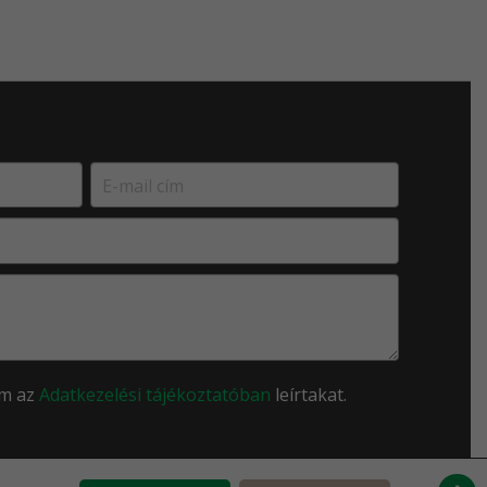
om az
Adatkezelési tájékoztatóban
leírtakat.