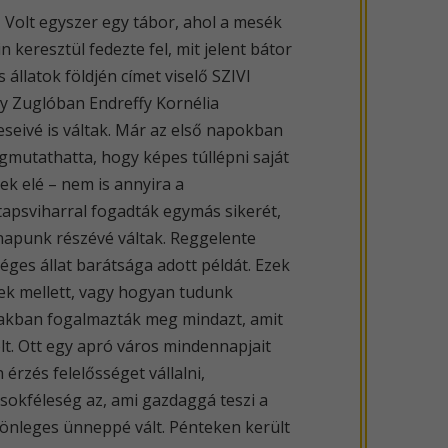
 Volt egyszer egy tábor, ahol a mesék
keresztül fedezte fel, mit jelent bátor
 állatok földjén címet viselő SZIVI
ny Zuglóban Endreffy Kornélia
seivé is váltak. Már az első napokban
mutathatta, hogy képes túllépni saját
ek elé – nem is annyira a
 tapsviharral fogadták egymás sikerét,
apunk részévé váltak. Reggelente
éges állat barátsága adott példát. Ezek
bek mellett, vagy hogyan tudunk
avakban fogalmazták meg mindazt, amit
lt. Ott egy apró város mindennapjait
 érzés felelősséget vállalni,
sokféleség az, ami gazdaggá teszi a
önleges ünneppé vált. Pénteken került