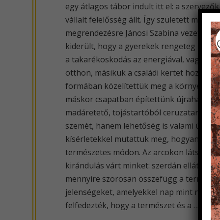
egy átlagos tábor indult itt el: a szerve
vállalt felelősség állt. Így született me
megrendezésre Jánosi Szabina vezetésével.
kiderült, hogy a gyerekek rengeteg kérdéss
a takarékoskodás az energiával, vagy hog
otthon, másikuk a családi kertet hozta pél
formában közelítettük meg a környezetvéde
máskor csapatban építettünk újrahasznosít
madáretető, tojástartóból ceruzatartó ké
szemét, hanem lehetőség is valami újra. 
kísérletekkel mutattuk meg, hogyan termel
természetes módon. Az arcokon látszott a 
kirándulás várt minket: szerdán ellátogat
mennyire szorosan összefügg a természet 
jelenségeket, amelyekkel nap mint nap talá
felfedezték, hogy a természet és a …