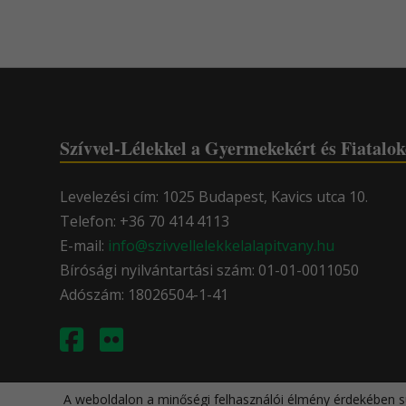
Szívvel-Lélekkel a Gyermekekért és Fiatalok
Levelezési cím: 1025 Budapest, Kavics utca 10.
Telefon: +36 70 414 4113
E-mail:
info@szivvellelekkelalapitvany.hu
Bírósági nyilvántartási szám: 01-01-0011050
Adószám: 18026504-1-41
A weboldalon a minőségi felhasználói élmény érdekében sü