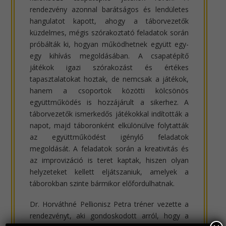
rendezvény azonnal barátságos és lendületes
hangulatot kapott, ahogy a táborvezetők
küzdelmes, mégis szórakoztató feladatok során
próbálták ki, hogyan működhetnek együtt egy-
egy kihívás megoldásában. A csapatépítő
játékok igazi szórakozást és értékes
tapasztalatokat hoztak, de nemcsak a játékok,
hanem a csoportok közötti kölcsönös
együttműködés is hozzájárult a sikerhez. A
táborvezetők ismerkedős játékokkal indították a
napot, majd táboronként elkülönülve folytatták
az együttműködést igénylő feladatok
megoldását. A feladatok során a kreativitás és
az improvizáció is teret kaptak, hiszen olyan
helyzeteket kellett eljátszaniuk, amelyek a
táborokban szinte bármikor előfordulhatnak.
Dr. Horváthné Pellionisz Petra tréner vezette a
rendezvényt, aki gondoskodott arról, hogy a