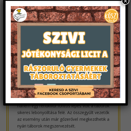
×
játékok ne csak szórakoztatóak, de egyben
hasznosak is legyenek a vezetők számára. A nap
folyamán a csapatoknak különböző feladatokat
kellett végrehajtaniuk, többek között szókirakót
szavak nélkül, rendkívüli tábori szituációk
eljátszását és megoldását, valamint
sorversenyeket, melyek mind hozzájárultak a
csapat összekovácsolódásához.
Az esemény jelenlévők számára is komoly
sikerélményeket hozott, amit az is jól mutat,
hogy miután a hivatalos program lezárult, a
táborvezetők informálisan is folytatták a
csapatépítést.
A rendezvény nemcsak egy szórakoztató,
hanem egy rendkívül fontos lépés volt a táborok
sikeres lebonyolítása felé. Az összegyűlt vezetők
az esemény után már gőzerővel megkezdhetik a
nyári táborok megszervezését.