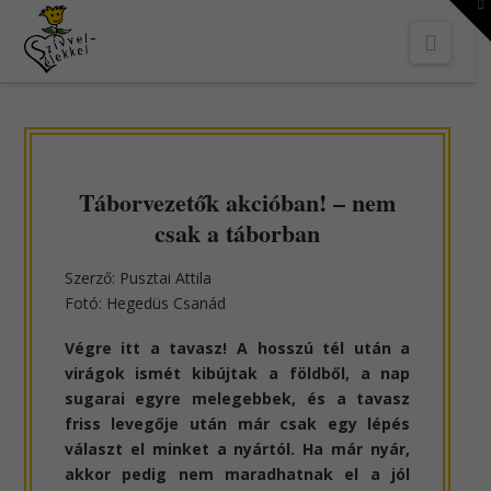
To
th
Navi
W
Táborvezetők akcióban! – nem
csak a táborban
Szerző: Pusztai Attila
Fotó: Hegedüs Csanád
Végre itt a tavasz! A hosszú tél után a
virágok ismét kibújtak a földből, a nap
sugarai egyre melegebbek, és a tavasz
friss levegője után már csak egy lépés
választ el minket a nyártól. Ha már nyár,
akkor pedig nem maradhatnak el a jól