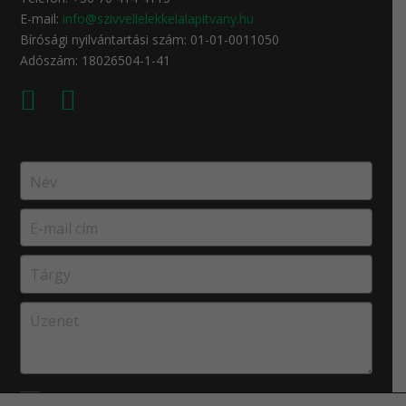
E-mail:
info@szivvellelekkelalapitvany.hu
Bírósági nyilvántartási szám: 01-01-0011050
Adószám: 18026504-1-41
Elolvastam, és elfogadom az
Adatkezelési