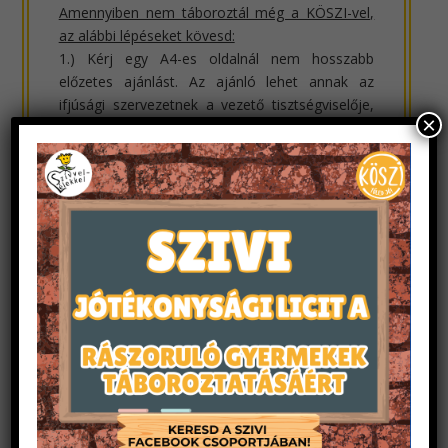
Amennyiben nem táboroztál még a KÖSZI-vel,
az alábbi lépéseket kövesd:
1.) Kérj egy A4-es oldalnál nem hosszabb
előzetes ajánlást. Az ajánló lehet annak az
ifjúsági szervezetnek a vezető tisztségviselője,
×
ahol táborozni szoktál, vagy ha ilyen nincs,
akkor lehet az osztályfőnököd, igazgatód. Az
ajánlásban szerepeljen az ajánló email címe és
telefonszáma, a szervezet neve és pecsétje,
valamint, hogy miért tart alkalmasnak a SZIVI
Ifjúságivezető-képző táborban való részvételre.
2.) Küldd el előzetes ajánlásodat Pap
Norbertnek (+36 30 560 6780,
koszi@koszi.net
),
a SZIVI Ifjúságivezető-képző tábor
kapcsolattartójának, és jelezd neki, hogy
szeretnél a táborban részt venni.
3.) A SZIVI képzésvezetői megvitatják
jelentkezésedet, és amennyiben támogatják azt,
Pap Norbert egy Ajánlási Kódot küld számodra.