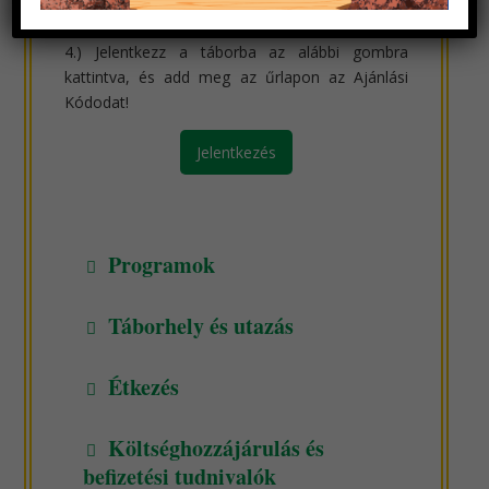
Amennyiben nem támogatják jelentkezésedet a
táborba, akkor is kapsz értesítést.
4.) Jelentkezz a táborba az alábbi gombra
kattintva, és add meg az űrlapon az Ajánlási
Kódodat!
Jelentkezés
Programok
Táborhely és utazás
Étkezés
Költséghozzájárulás és
befizetési tudnivalók