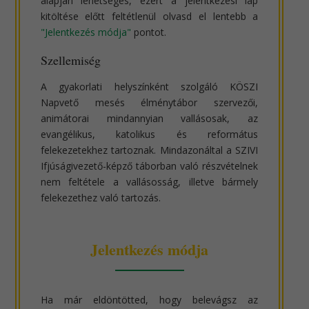
alapján lehetséges, ezért a jelentkezési lap
kitöltése előtt feltétlenül olvasd el lentebb a
"Jelentkezés módja"
pontot.
Szellemiség
A gyakorlati helyszínként szolgáló KÖSZI
Napvető mesés élménytábor szervezői,
animátorai mindannyian vallásosak, az
evangélikus, katolikus és református
felekezetekhez tartoznak. Mindazonáltal a SZIVI
Ifjúságivezető-képző táborban való részvételnek
nem feltétele a vallásosság, illetve bármely
felekezethez való tartozás.
Jelentkezés módja
Ha már eldöntötted, hogy belevágsz az