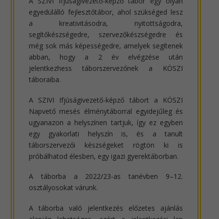
A SZIVI Ifjúságivezető-képző tábor egy olyan
egyedülálló fejlesztőtábor, ahol szükséged lesz
a kreativitásodra, nyitottságodra,
segítőkészségedre, szervezőkészségedre és
még sok más képességedre, amelyek segítenek
abban, hogy a 2 év elvégzése után
jelentkezhess táborszervezőnek a KÖSZI
táboraiba.
A SZIVI Ifjúságivezető-képző tábort a KÖSZI
Napvető mesés élménytáborral egyidejűleg és
ugyanazon a helyszínen tartjuk, így ez egyben
egy gyakorlati helyszín is, és a tanult
táborszervezői készségeket rögtön ki is
próbálhatod élesben, egy igazi gyerektáborban.
A táborba a 2022/23-as tanévben 9–12.
osztályosokat várunk.
A táborba való jelentkezés előzetes ajánlás