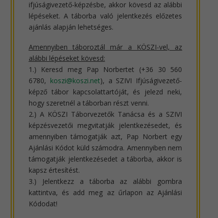
ifjúságivezető-képzésbe, akkor kövesd az alábbi
lépéseket. A táborba való jelentkezés előzetes
ajánlás alapján lehetséges.
Amennyiben táboroztál már a KÖSZI-vel, az
alábbi lépéseket kövesd:
1.) Keresd meg Pap Norbertet (+36 30 560
6780,
koszi@koszi.net
), a SZIVI Ifjúságivezető-
képző tábor kapcsolattartóját, és jelezd neki,
hogy szeretnél a táborban részt venni.
2.) A KÖSZI Táborvezetők Tanácsa és a SZIVI
képzésvezetői megvitatják jelentkezésedet, és
amennyiben támogatják azt, Pap Norbert egy
Ajánlási Kódot küld számodra. Amennyiben nem
támogatják jelentkezésedet a táborba, akkor is
kapsz értesítést.
3.) Jelentkezz a táborba az alábbi gombra
kattintva, és add meg az űrlapon az Ajánlási
Kódodat!