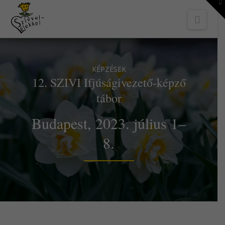
To
th
Navi
W
KÉPZÉSEK
12. SZIVI Ifjúságivezető-képző
tábor
Budapest, 2023. július 1–
8.