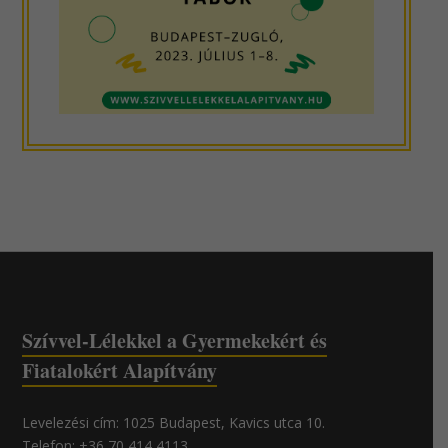
Szívvel-Lélekkel a Gyermekekért és
Fiatalokért Alapítvány
Levelezési cím: 1025 Budapest, Kavics utca 10.
Telefon: +36 70 414 4113